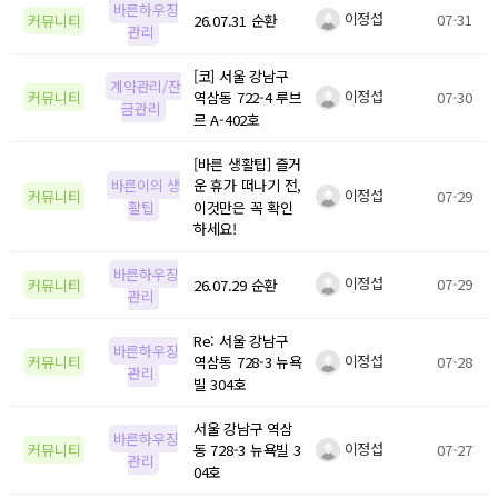
바른하우징
이정섭
07-31
커뮤니티
26.07.31 순환
관리
[코] 서울 강남구
계약관리/잔
이정섭
07-30
커뮤니티
역삼동 722-4 루브
금관리
르 A-402호
[바른 생활팁] 즐거
바른이의 생
운 휴가 떠나기 전,
이정섭
07-29
커뮤니티
활팁
이것만은 꼭 확인
하세요!
바른하우징
이정섭
07-29
커뮤니티
26.07.29 순환
관리
Re: 서울 강남구
바른하우징
이정섭
07-28
커뮤니티
역삼동 728-3 뉴욕
관리
빌 304호
서울 강남구 역삼
바른하우징
이정섭
07-27
커뮤니티
동 728-3 뉴욕빌 3
관리
04호