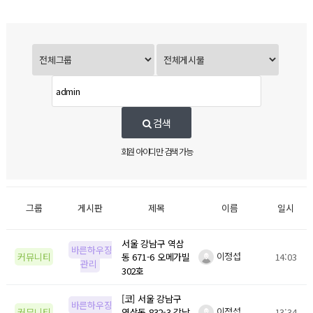
검색
회원 아이디만 검색 가능
그룹
게시판
제목
이름
일시
서울 강남구 역삼
바른하우징
이정섭
14:03
커뮤니티
동 671-6 오메가빌
관리
302호
[코] 서울 강남구
바른하우징
이정섭
13:34
커뮤니티
역삼동 832-3 강남