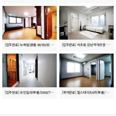
(입주완료) 뉴욕빌(원룸 80/80/8)
(입주완료) 서초동 강남역아르젠 200/135
[입주완료] 유진빌라(투룸/3000/74/7)
[계약완료] 힐스테이트6차(투룸/매매/3억5천)