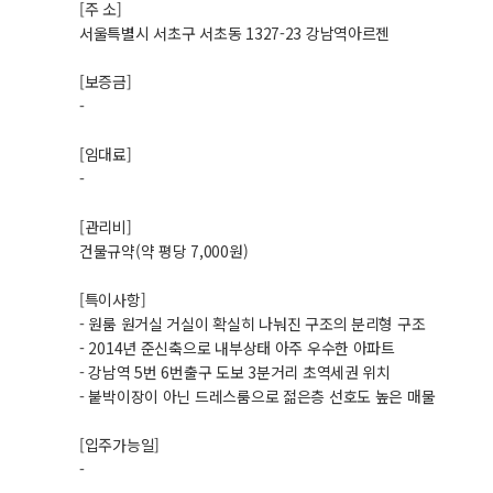
[주 소]
서울특별시 서초구 서초동 1327-23 강남역아르젠
[보증금]
-
[임대료]
-
[관리비]
건물규약(약 평당 7,000원)
[특이사항]
- 원룸 원거실 거실이 확실히 나눠진 구조의 분리형 구조
- 2014년 준신축으로 내부상태 아주 우수한 아파트
- 강남역 5번 6번출구 도보 3분거리 초역세권 위치
- 붙박이장이 아닌 드레스룸으로 젊은층 선호도 높은 매물
[입주가능일]
-