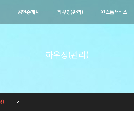
공인중개사
하우징(관리)
원스톱서비스
개
제공서비스
제공서비스
제휴서비스
말
매물현황
공실현황
매도/매수의뢰
사업현황
하우징(관리)
길
임대/임차의뢰
임대인전용
련
중개 상담문의
입주자전용
중개실무아카데미
관리 상담문의
징)