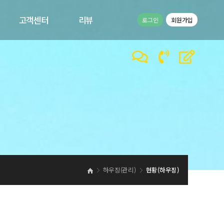
고객센터
리뷰
로그인
회원가입
공지사항
고객리뷰
1:1문의
이벤트
바른컴퍼니 갤러리
바른컴퍼니 동영상
하우징(관리)
현황(하우징)