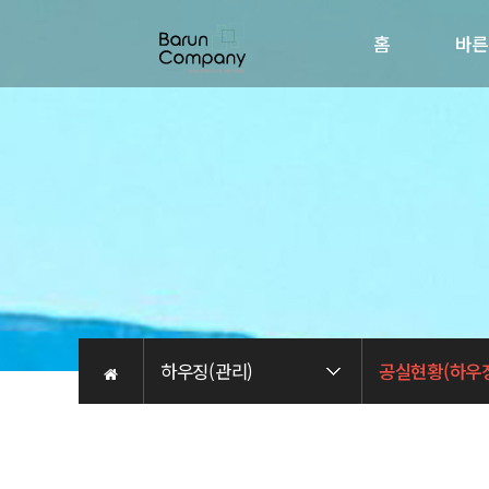
홈
바른
회사소
인사
비전
오시는 
채용관
하우징(관리)
공실현황(하우